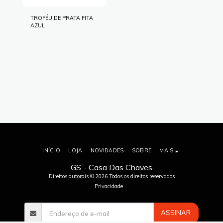
TROFÉU DE PRATA FITA
AZUL
INÍCIO
LOJA
NOVIDADES
SOBRE
MAIS
GS - Casa Das Chaves
Direitos autorais © 2026 Todos os direitos reservados
Privacidade
ASSINAR