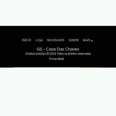
INÍCIO
LOJA
NOVIDADES
SOBRE
MAIS
GS - Casa Das Chaves
Direitos autorais © 2026 Todos os direitos reservados
Privacidade
ASSINAR