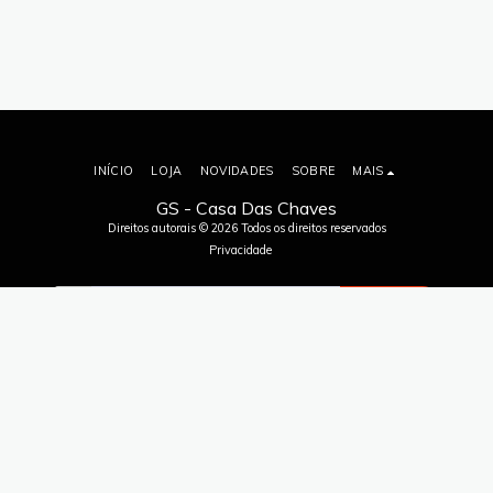
INÍCIO
LOJA
NOVIDADES
SOBRE
MAIS
GS - Casa Das Chaves
Direitos autorais © 2026 Todos os direitos reservados
Privacidade
ASSINAR