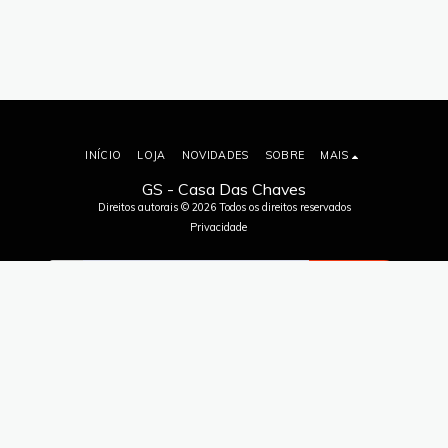
INÍCIO
LOJA
NOVIDADES
SOBRE
MAIS
GS - Casa Das Chaves
Direitos autorais © 2026 Todos os direitos reservados
Privacidade
ASSINAR