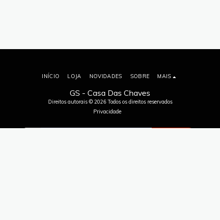
INÍCIO
LOJA
NOVIDADES
SOBRE
MAIS
GS - Casa Das Chaves
Direitos autorais © 2026 Todos os direitos reservados
Privacidade
ASSINAR