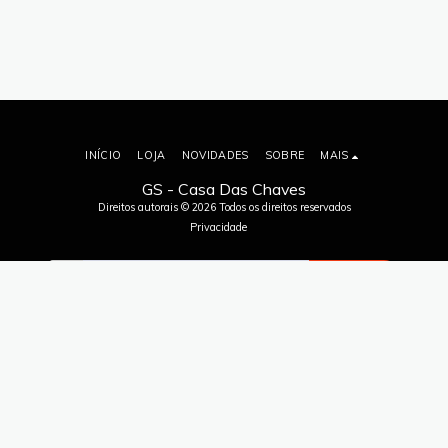
INÍCIO
LOJA
NOVIDADES
SOBRE
MAIS
GS - Casa Das Chaves
Direitos autorais © 2026 Todos os direitos reservados
Privacidade
ASSINAR