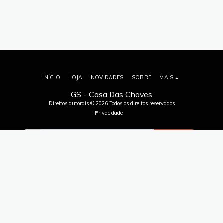
INÍCIO
LOJA
NOVIDADES
SOBRE
MAIS
GS - Casa Das Chaves
Direitos autorais © 2026 Todos os direitos reservados
Privacidade
ASSINAR