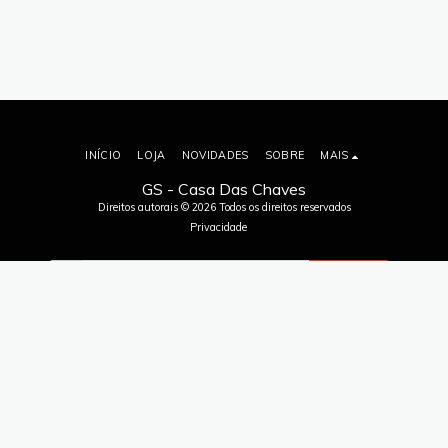
INÍCIO
LOJA
NOVIDADES
SOBRE
MAIS
GS - Casa Das Chaves
Direitos autorais © 2026 Todos os direitos reservados
Privacidade
ASSINAR