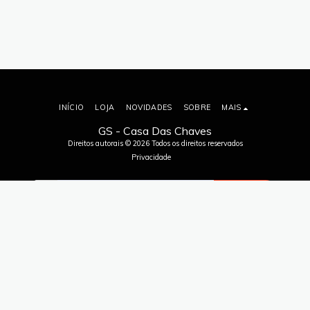
INÍCIO
LOJA
NOVIDADES
SOBRE
MAIS
GS - Casa Das Chaves
Direitos autorais © 2026 Todos os direitos reservados
Privacidade
ASSINAR