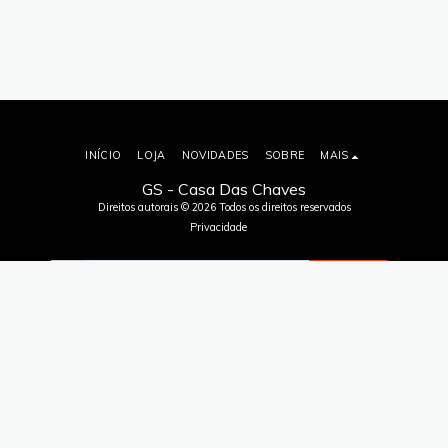
INÍCIO
LOJA
NOVIDADES
SOBRE
MAIS
GS - Casa Das Chaves
Direitos autorais © 2026 Todos os direitos reservados
Privacidade
ASSINAR