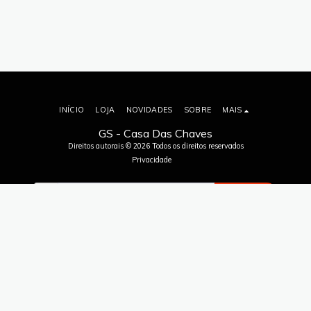
INÍCIO
LOJA
NOVIDADES
SOBRE
MAIS
GS - Casa Das Chaves
Direitos autorais © 2026 Todos os direitos reservados
Privacidade
ASSINAR