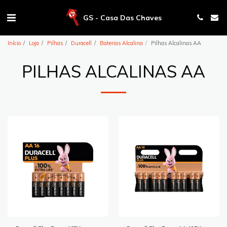
GS - Casa Das Chaves
Início
Loja
Pilhas
Duracell
Baterias Alcalina
Pilhas Alcalinas AA
PILHAS ALCALINAS AA